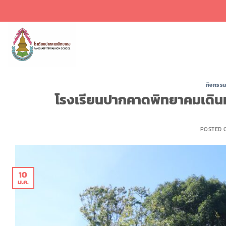
ข้าม
ไป
ยัง
เนื้อหา
กิจกรรม
โรงเรียนปากคาดพิทยาคมเดิน
POSTED
10
ม.ค.