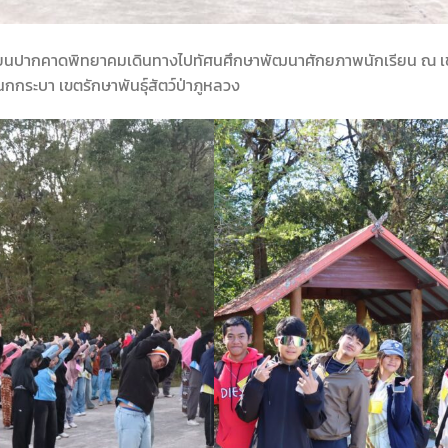
งเรียนปากคาดพิทยาคมเดินทางไปทัศนศึกษาพัฒนาศักยภาพนักเรียน ณ เข
กนกกระบา เขตรักษาพันธุ์สัตว์ป่าภูหลวง