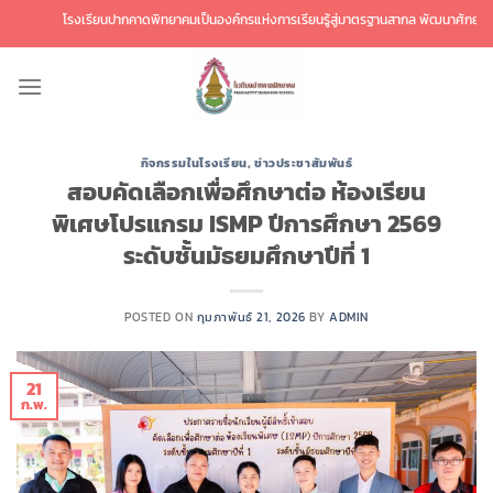
ข้าม
โรงเรียนปากคาดพิทยาคมเป็นองค์กรแห่งการเรียนรู้สู่มาตรฐานสากล พัฒนาศักยภาพผู้เรียนส
ไป
ยัง
เนื้อหา
กิจกรรมในโรงเรียน
,
ข่าวประชาสัมพันธ์
สอบคัดเลือกเพื่อศึกษาต่อ ห้องเรียน
พิเศษโปรแกรม ISMP ปีการศึกษา 2569
ระดับชั้นมัธยมศึกษาปีที่ 1
POSTED ON
กุมภาพันธ์ 21, 2026
BY
ADMIN
21
ก.พ.