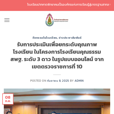
ข้าม
โรงเรียนปากคาดพิทยาคมเป็นองค์กรแห่งการเรียนรู้สู่มาตรฐานสากล พัฒนาศักย
ไป
ยัง
เนื้อหา
กิจกรรมในโรงเรียน
,
ข่าวประชาสัมพันธ์
รับการประเมินเพื่อยกระดับคุณภาพ
โรงเรียน ในโครงการโรงเรียนคุณธรรม
สพฐ. ระดับ 3 ดาว ในรูปแบบออนไลน์ จาก
เขตตรวจราชการที่ 10
POSTED ON
กันยายน 8, 2025
BY
ADMIN
08
ก.ย.