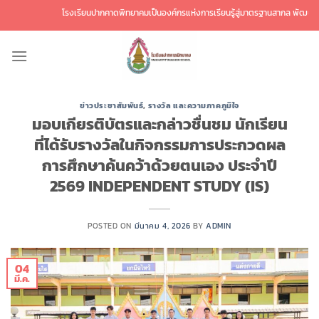
ข้าม
โรงเรียนปากคาดพิทยาคมเป็นองค์กรแห่งการเรียนรู้สู่มาตรฐานสากล พัฒนาศักยภาพผู
ไป
ยัง
เนื้อหา
ข่าวประชาสัมพันธ์
,
รางวัล และความภาคภูมิใจ
มอบเกียรติบัตรและกล่าวชื่นชม นักเรียน
ที่ได้รับรางวัลในกิจกรรมการประกวดผล
การศึกษาค้นคว้าด้วยตนเอง ประจำปี
2569 INDEPENDENT STUDY (IS)
POSTED ON
มีนาคม 4, 2026
BY
ADMIN
04
มี.ค.