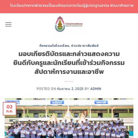
ข้าม
รงเรียนปากคาดพิทยาคมเป็นองค์กรแห่งการเรียนรู้สู่มาตรฐานสากล พัฒนาศักยภาพผู้เรียนสู่
ไป
ยัง
เนื้อหา
กิจกรรมในโรงเรียน
,
ข่าวประชาสัมพันธ์
มอบเกียรติบัตรและกล่าวแสดงความ
ยินดีกับครูและนักเรียนที่เข้าร่วมกิจกรรม
สัปดาห์การงานและอาชีพ
POSTED ON
กันยายน 2, 2025
BY
ADMIN
02
ก.ย.