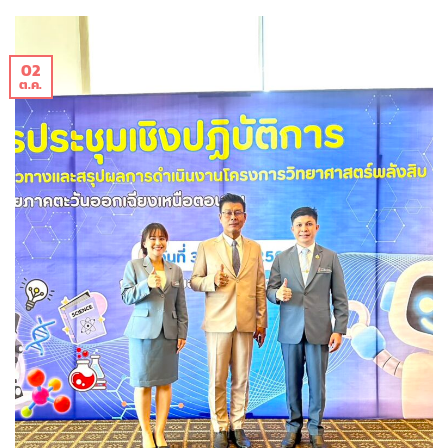
02
ต.ค.