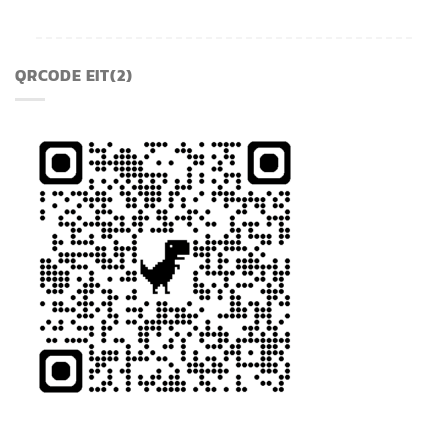
QRCODE EIT(2)