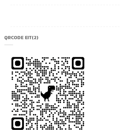
QRCODE EIT(2)