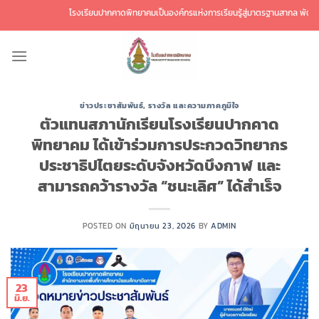
ข้าม
โรงเรียนปากคาดพิทยาคมเป็นองค์กรแห่งการเรียนรู้สู่มาตรฐานสากล พัฒนาศักยภา
ไป
ยัง
เนื้อหา
ข่าวประชาสัมพันธ์
,
รางวัล และความภาคภูมิใจ
ตัวแทนสภานักเรียนโรงเรียนปากคาด
พิทยาคม ได้เข้าร่วมการประกวดวิทยากร
ประชาธิปไตยระดับจังหวัดบึงกาฬ และ
สามารถคว้ารางวัล “ชนะเลิศ” ได้สำเร็จ
POSTED ON
มิถุนายน 23, 2026
BY
ADMIN
23
มิ.ย.