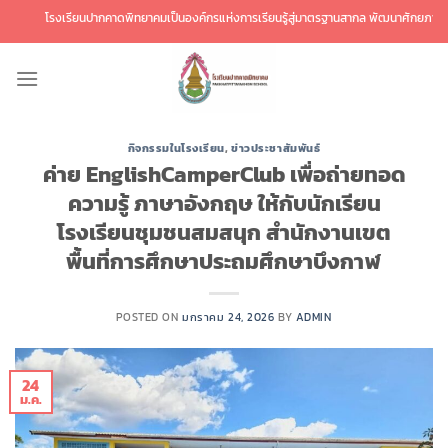
ข้าม
โรงเรียนปากคาดพิทยาคมเป็นองค์กรแห่งการเรียนรู้สู่มาตรฐานสากล พัฒนาศักยภาพผู้เรียน
ไป
ยัง
เนื้อหา
กิจกรรมในโรงเรียน
,
ข่าวประชาสัมพันธ์
ค่าย EnglishCamperClub เพื่อถ่ายทอด
ความรู้ ภาษาอังกฤษ ให้กับนักเรียน
โรงเรียนชุมชนสมสนุก สำนักงานเขต
พื้นที่การศึกษาประถมศึกษาบึงกาฬ
POSTED ON
มกราคม 24, 2026
BY
ADMIN
24
ม.ค.