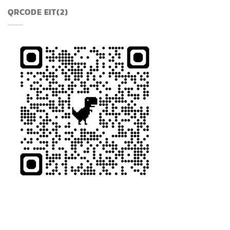
QRCODE EIT(2)