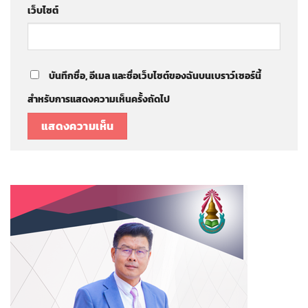
เว็บไซต์
บันทึกชื่อ, อีเมล และชื่อเว็บไซต์ของฉันบนเบราว์เซอร์นี้
สำหรับการแสดงความเห็นครั้งถัดไป