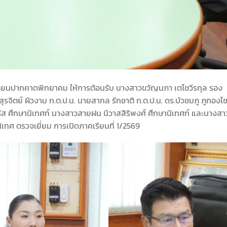
โรงเรียนปากคาดพิทยาคม ให้การต้อนรับ นางสาวขวัญนภา เตโชวีรกุล รอง
ตย์ ผิวงาม ก.ต.ป.น. นายสากล รักชาติ ก.ต.ป.น. ดร.บัวชมภู ภูกองไช
ส ศึกษานิเทศก์ นางสาวสายฝน นิวาสสิริพงศ์ ศึกษานิเทศก์ และนางสา
ิเทศ ตรวจเยี่ยม การเปิดภาคเรียนที่ 1/2569