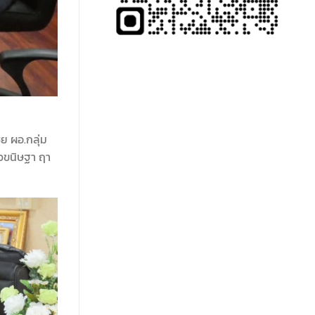
ย ผอ.กลุ่ม
วขนิษฐา ฤา