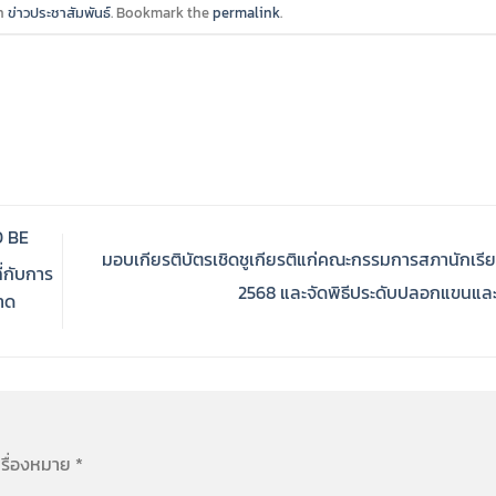
in
ข่าวประชาสัมพันธ์
. Bookmark the
permalink
.
O BE
มอบเกียรติบัตรเชิดชูเกียรติแก่คณะกรรมการสภานักเรี
่กับการ
2568 และจัดพิธีประดับปลอกแขนและเ
าด
ครื่องหมาย
*